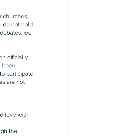
r churches, 
e do not hold 
 debates, we 
 officially 
e been 
o participate. 
es are not 
d love with 
ugh the 