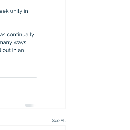
eek unity in 
as continually 
 many ways, 
 out in an 
See All