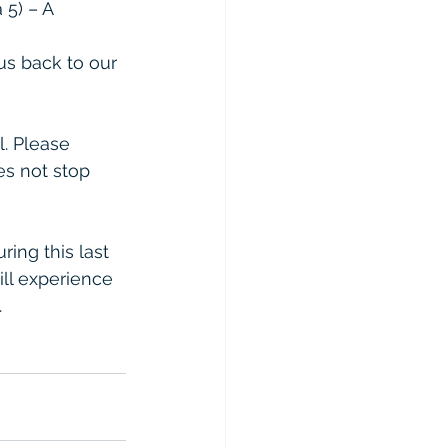
5) – A 
us back to our 
. Please 
es not stop 
ing this last 
ll experience 
  