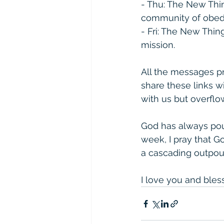
- Thu: The New Thin
community of obedi
- Fri: The New Thing
mission.  
All the messages pr
share these links w
with us but overflo
God has always poure
week, I pray that G
a cascading outpour
I love you and bles