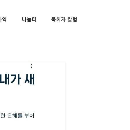
사역
나눔터
목회자 칼럼
 내가 새
한 은혜를 부어