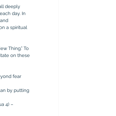
ll deeply 
ach day. In 
 and 
n a spiritual 
ew Thing.” To 
itate on these 
eyond fear 
an by putting 
a 4) – 