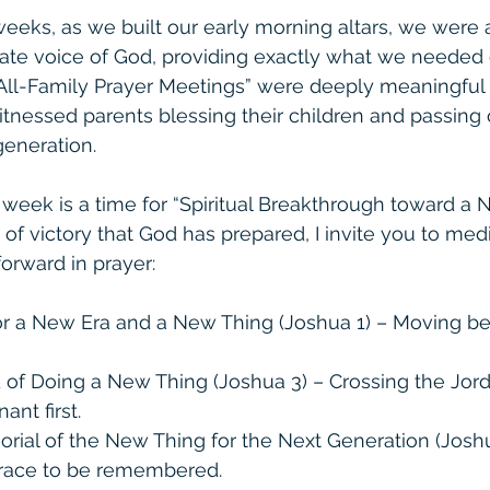
eeks, as we built our early morning altars, we were a
ate voice of God, providing exactly what we needed e
 “All-Family Prayer Meetings” were deeply meaningful
itnessed parents blessing their children and passing o
eneration.  
week is a time for “Spiritual Breakthrough toward a N
e of victory that God has prepared, I invite you to med
rward in prayer:  
 for a New Era and a New Thing (Joshua 1) – Moving b
 of Doing a New Thing (Joshua 3) – Crossing the Jord
nt first.  
rial of the New Thing for the Next Generation (Joshu
grace to be remembered.  