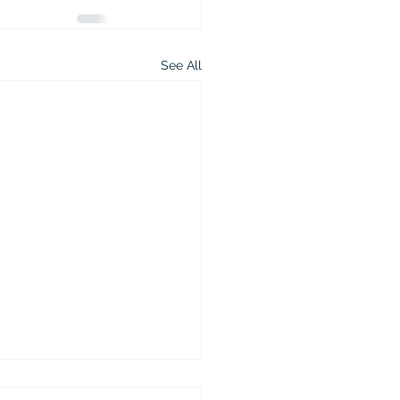
See All
6년 14차 탄자니아 선교