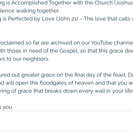
g is Accomplished Together with the Church (Joshua 
ence walking together.  
 is Perfected by Love (John 21) – The love that calls 
oclaimed so far are archived on our YouTube channel
ith those in need of the Gospel, so that this grace do
ws to our neighbors.  
d out greater grace on the final day of the feast. Dur
od will open the floodgates of heaven and that you wi
ing of grace that breaks down every wall in your life.
s you.