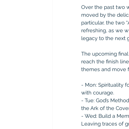
Over the past two w
moved by the delic
particular, the two
refreshing, as we w
legacy to the next g
The upcoming final 
reach the finish lin
themes and move fo
- Mon: Spirituality
with courage.  
- Tue: God’s Method
the Ark of the Covena
- Wed: Build a Memo
Leaving traces of 