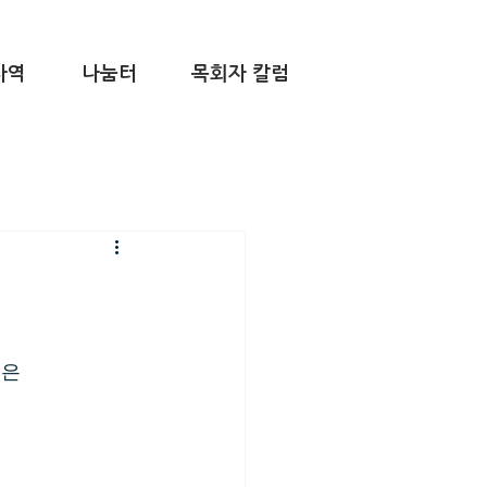
사역
나눔터
목회자 칼럼
월은