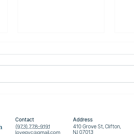
탄자니아를 떠나며
202
오늘 칼럼은 탄자니아를 떠나기전
오늘 
공향을 향해 가는 기차 안에서 씁
희는
니다. 15년째 이 땅을 밟으며, 또 모
것입니
로고로 바이블 칼리지의 학생들을
교지에
바라보면서 ‘참된 제자의 길은 무
여러
엇인가’를 다시 생각하게 되었습니
탄자니
다. 제자의 길은 화려한 사역이 아
교를 
니라 내려놓음, 단순함, 그리고 간
말씀이
절함으로 이어지는 길이었습니다.
곧 선
첫째, 내려놓음입니다. 이곳 신학
현장
Contact
Address
생들 대부분은 이미 교회를
니라,
410 Grove St, Clifton,
(973) 778-9191
lovegvc@gmail.com
NJ 07013