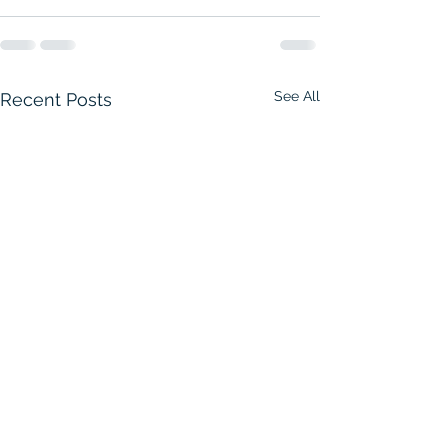
See All
Recent Posts
탄자니아를 떠나며
2026년 14차 