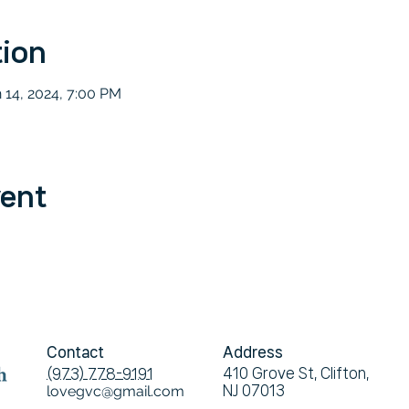
tion
n 14, 2024, 7:00 PM
vent
Contact
Address
410 Grove St, Clifton,
(973) 778-9191
lovegvc@gmail.com
NJ 07013